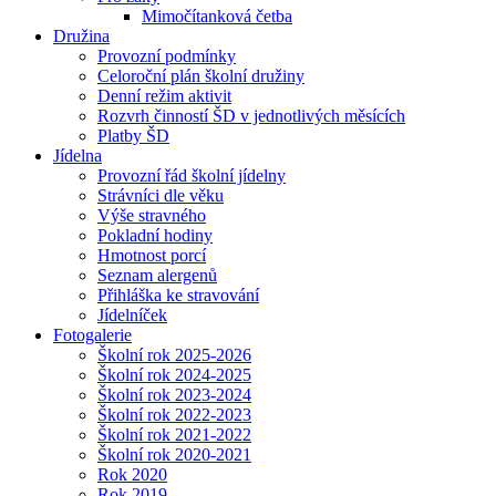
Mimočítanková četba
Družina
Provozní podmínky
Celoroční plán školní družiny
Denní režim aktivit
Rozvrh činností ŠD v jednotlivých měsících
Platby ŠD
Jídelna
Provozní řád školní jídelny
Strávníci dle věku
Výše stravného
Pokladní hodiny
Hmotnost porcí
Seznam alergenů
Přihláška ke stravování
Jídelníček
Fotogalerie
Školní rok 2025-2026
Školní rok 2024-2025
Školní rok 2023-2024
Školní rok 2022-2023
Školní rok 2021-2022
Školní rok 2020-2021
Rok 2020
Rok 2019