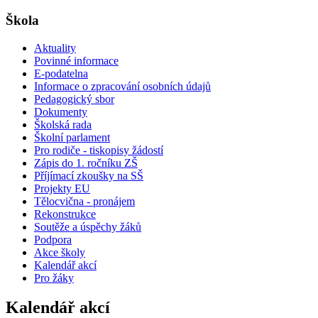
Škola
Aktuality
Povinné informace
E-podatelna
Informace o zpracování osobních údajů
Pedagogický sbor
Dokumenty
Školská rada
Školní parlament
Pro rodiče - tiskopisy žádostí
Zápis do 1. ročníku ZŠ
Příjímací zkoušky na SŠ
Projekty EU
Tělocvična - pronájem
Rekonstrukce
Soutěže a úspěchy žáků
Podpora
Akce školy
Kalendář akcí
Pro žáky
Kalendář akcí