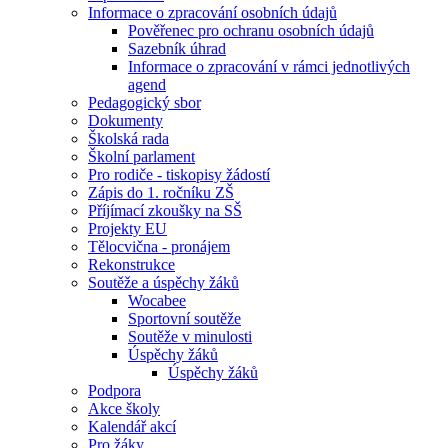
Informace o zpracování osobních údajů
Pověřenec pro ochranu osobních údajů
Sazebník úhrad
Informace o zpracování v rámci jednotlivých
agend
Pedagogický sbor
Dokumenty
Školská rada
Školní parlament
Pro rodiče - tiskopisy žádostí
Zápis do 1. ročníku ZŠ
Příjímací zkoušky na SŠ
Projekty EU
Tělocvična - pronájem
Rekonstrukce
Soutěže a úspěchy žáků
Wocabee
Sportovní soutěže
Soutěže v minulosti
Úspěchy žáků
Úspěchy žáků
Podpora
Akce školy
Kalendář akcí
Pro žáky