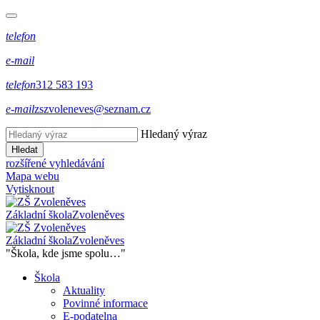
telefon
e-mail
telefon
312 583 193
e-mail
zszvoleneves@seznam.cz
Hledaný výraz
Hledat
rozšířené vyhledávání
Mapa webu
Vytisknout
Základní škola
Zvoleněves
Základní škola
Zvoleněves
"Škola, kde jsme spolu…"
Škola
Aktuality
Povinné informace
E-podatelna