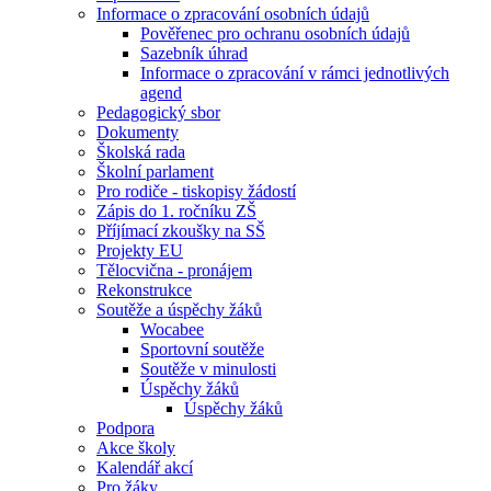
Informace o zpracování osobních údajů
Pověřenec pro ochranu osobních údajů
Sazebník úhrad
Informace o zpracování v rámci jednotlivých
agend
Pedagogický sbor
Dokumenty
Školská rada
Školní parlament
Pro rodiče - tiskopisy žádostí
Zápis do 1. ročníku ZŠ
Příjímací zkoušky na SŠ
Projekty EU
Tělocvična - pronájem
Rekonstrukce
Soutěže a úspěchy žáků
Wocabee
Sportovní soutěže
Soutěže v minulosti
Úspěchy žáků
Úspěchy žáků
Podpora
Akce školy
Kalendář akcí
Pro žáky