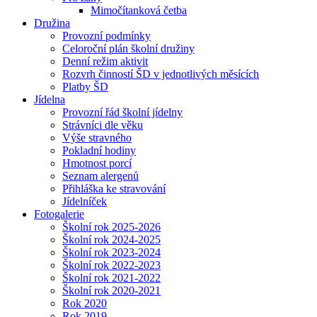
Mimočítanková četba
Družina
Provozní podmínky
Celoroční plán školní družiny
Denní režim aktivit
Rozvrh činností ŠD v jednotlivých měsících
Platby ŠD
Jídelna
Provozní řád školní jídelny
Strávníci dle věku
Výše stravného
Pokladní hodiny
Hmotnost porcí
Seznam alergenů
Přihláška ke stravování
Jídelníček
Fotogalerie
Školní rok 2025-2026
Školní rok 2024-2025
Školní rok 2023-2024
Školní rok 2022-2023
Školní rok 2021-2022
Školní rok 2020-2021
Rok 2020
Rok 2019