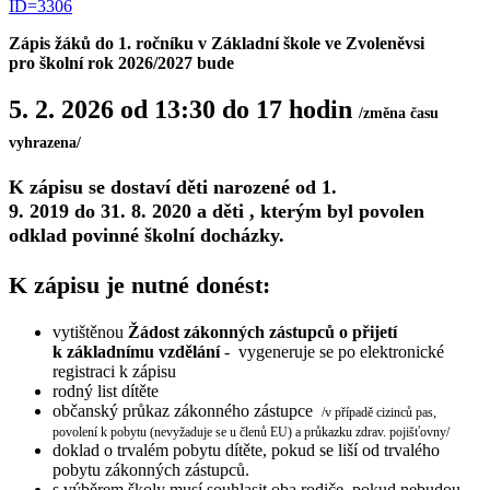
ID=3306
Zápis žáků do 1. ročníku v Základní škole ve Zvoleněvsi
pro školní rok 2026/2027 bude
5. 2. 2026 od 13:30 do 17 hodin
/změna času
vyhrazena/
K zápisu se dostaví děti narozené od
1.
9. 2019 do 31. 8. 2020
a děti , kterým byl povolen
odklad povinné školní docházky.
K zápisu je nutné donést:
vytištěnou
Žádost zákonných zástupců o přijetí
k základnímu vzdělání
- vygeneruje se po elektronické
registraci k zápisu
rodný list dítěte
občanský průkaz zákonného zástupce
/v případě cizinců pas,
povolení k pobytu (nevyžaduje se u členů EU) a průkazku zdrav. pojišťovny/
doklad o trvalém pobytu dítěte, pokud se liší od trvalého
pobytu zákonných zástupců.
s výběrem školy musí souhlasit oba rodiče, pokud nebudou