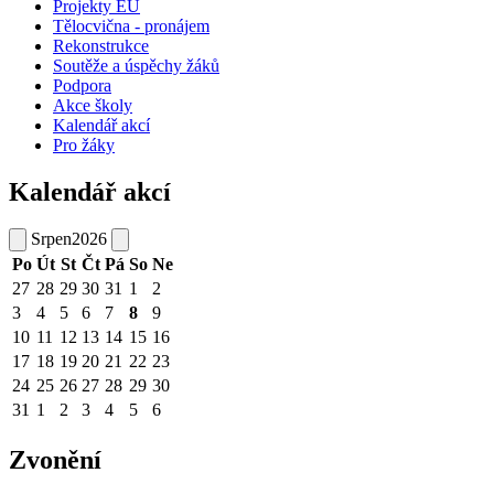
Projekty EU
Tělocvična - pronájem
Rekonstrukce
Soutěže a úspěchy žáků
Podpora
Akce školy
Kalendář akcí
Pro žáky
Kalendář akcí
Srpen
2026
Po
Út
St
Čt
Pá
So
Ne
27
28
29
30
31
1
2
3
4
5
6
7
8
9
10
11
12
13
14
15
16
17
18
19
20
21
22
23
24
25
26
27
28
29
30
31
1
2
3
4
5
6
Zvonění