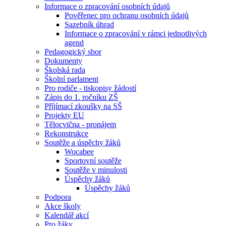
Informace o zpracování osobních údajů
Pověřenec pro ochranu osobních údajů
Sazebník úhrad
Informace o zpracování v rámci jednotlivých
agend
Pedagogický sbor
Dokumenty
Školská rada
Školní parlament
Pro rodiče - tiskopisy žádostí
Zápis do 1. ročníku ZŠ
Příjímací zkoušky na SŠ
Projekty EU
Tělocvična - pronájem
Rekonstrukce
Soutěže a úspěchy žáků
Wocabee
Sportovní soutěže
Soutěže v minulosti
Úspěchy žáků
Úspěchy žáků
Podpora
Akce školy
Kalendář akcí
Pro žáky