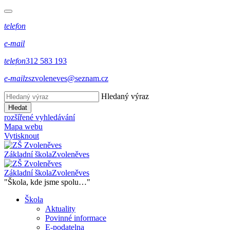
telefon
e-mail
telefon
312 583 193
e-mail
zszvoleneves@seznam.cz
Hledaný výraz
Hledat
rozšířené vyhledávání
Mapa webu
Vytisknout
Základní škola
Zvoleněves
Základní škola
Zvoleněves
"Škola, kde jsme spolu…"
Škola
Aktuality
Povinné informace
E-podatelna