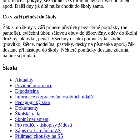
informace a pokyny, seznámíte se s třídní učitelkou Vašeho dítěte
apod. Další dny již dítě může chodit do školy samo.
Co v září přinést do školy
Žák si do školy v září přinese přezůvky bez černé podrážky (ne
pantofle), cvičební úbor, sálovou obuv do tělocvičny, oděv do školní
družiny, aktovku, penál. Všechny ostatní pomůcky ke studiu
(pravítko, štětce, modelína, pastelky, desky na písmenka apod.) žák
dostane při nástupu do školy. Některé pomůcky dostane zdarma,
na jiné si připlatí.
Škola
Aktuality
Povinné informace
E-podatelna
Informace o zpracování osobních údajů
Pedagogický sbor
Dokumenty
Školská rada
Školní parlament
Pro rodiče - tiskopisy žádostí
Zápis do 1. ročníku ZŠ
Příjímací zkoušky na SŠ