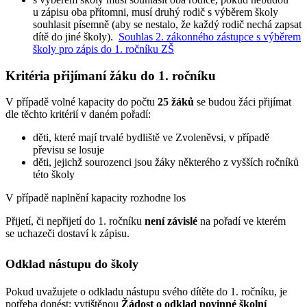
u zápisu oba přítomni, musí druhý rodič s výběrem školy
souhlasit písemně (aby se nestalo, že každý rodič nechá zapsat
dítě do jiné školy).
Souhlas 2. zákonného zástupce s výběrem
školy pro zápis do 1. ročníku ZŠ
Kritéria přijímaní žáku do 1. ročníku
V případě volné kapacity do počtu
25 žáků
se budou žáci přijímat
dle těchto kritérií v daném pořadí:
děti, které mají trvalé bydliště ve Zvoleněvsi, v případě
převisu se losuje
děti, jejichž sourozenci jsou žáky některého z vyšších ročníků
této školy
V případě naplnění kapacity rozhodne los
Přijetí, či nepřijetí do 1. ročníku
není závislé
na pořadí ve kterém
se uchazeči dostaví k zápisu.
Odklad nástupu do školy
Pokud uvažujete o odkladu nástupu svého dítěte do 1. ročníku, je
potřeba donést: vytištěnou
Žádost o odklad povinné školní