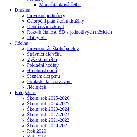
Mimočítanková četba
Družina
Provozní podmínky
Celoroční plán školní družiny
Denní režim aktivit
Rozvrh činností ŠD v jednotlivých měsících
Platby ŠD
Jídelna
Provozní řád školní jídelny
Strávníci dle věku
Výše stravného
Pokladní hodiny
Hmotnost porcí
Seznam alergenů
Přihláška ke stravování
Jídelníček
Fotogalerie
Školní rok 2025-2026
Školní rok 2024-2025
Školní rok 2023-2024
Školní rok 2022-2023
Školní rok 2021-2022
Školní rok 2020-2021
Rok 2020
Rok 2019