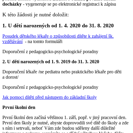
docházky
- vygeneruje se po elektronické registraci k zápisu
K této žádosti je nutné doložit:
1. U dětí narozených od 1. 4. 2020 do 31. 8. 2020
Posudek dětského lékaře o způsobilosti dítěte k zahájení šk.
vzdělávání
- na tomto formuláři
Doporučení z pedagogicko-psychologické poradny
2. U dětí narozených od 1. 9. 2019 do 31. 3. 2020
Doporučení lékaře /ne pediatra nebo praktického lékaře pro děti
a dorost/
Doporučení z pedagogicko-psychologické poradny
Jak pomoci dítěti před nástupem do základní školy
První školní den
První školní den začíná většinou 1. září, popř. v jiný pracovní den.
První den školy je nutné, abyste doprovodili své dítě do školy a zde
s ním i setrvali, neboť Vám zde budou sděleny další důležité