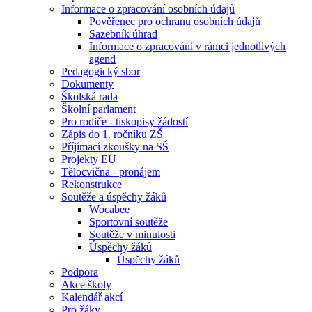
Informace o zpracování osobních údajů
Pověřenec pro ochranu osobních údajů
Sazebník úhrad
Informace o zpracování v rámci jednotlivých
agend
Pedagogický sbor
Dokumenty
Školská rada
Školní parlament
Pro rodiče - tiskopisy žádostí
Zápis do 1. ročníku ZŠ
Příjímací zkoušky na SŠ
Projekty EU
Tělocvična - pronájem
Rekonstrukce
Soutěže a úspěchy žáků
Wocabee
Sportovní soutěže
Soutěže v minulosti
Úspěchy žáků
Úspěchy žáků
Podpora
Akce školy
Kalendář akcí
Pro žáky