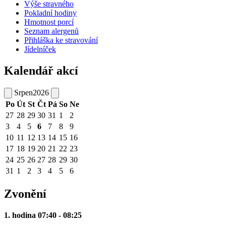
Výše stravného
Pokladní hodiny
Hmotnost porcí
Seznam alergenů
Přihláška ke stravování
Jídelníček
Kalendář akcí
Srpen
2026
Po
Út
St
Čt
Pá
So
Ne
27
28
29
30
31
1
2
3
4
5
6
7
8
9
10
11
12
13
14
15
16
17
18
19
20
21
22
23
24
25
26
27
28
29
30
31
1
2
3
4
5
6
Zvonění
1. hodina 07:40 - 08:25