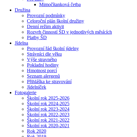
Mimočítanková četba
Družina
Provozní podmínky
Celoroční plán školní družiny
Denní režim aktivit
Rozvrh činností ŠD v jednotlivých měsících
Platby ŠD
Jídelna
Provozní řád školní jídelny
Strávníci dle věku
Výše stravného
Pokladní hodiny
Hmotnost porcí
Seznam alergenů
Přihláška ke stravování
Jídelníček
Fotogalerie
Školní rok 2025-2026
Školní rok 2024-2025
Školní rok 2023-2024
Školní rok 2022-2023
Školní rok 2021-2022
Školní rok 2020-2021
Rok 2020
Rok 2019