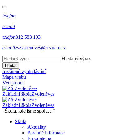
telefon
e-mail
telefon
312 583 193
e-mail
zszvoleneves@seznam.cz
Hledaný výraz
Hledat
rozšířené vyhledávání
Mapa webu
Vytisknout
Základní škola
Zvoleněves
Základní škola
Zvoleněves
"Škola, kde jsme spolu…"
Škola
Aktuality
Povinné informace
E-podatelna