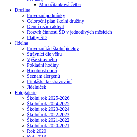
Mimočítanková četba
Družina
Provozní podmínky
Celoroční plán školní družiny
Denní režim aktivit
Rozvrh činností ŠD v jednotlivých měsících
Platby ŠD
Jídelna
Provozní řád školní jídelny
Strávníci dle věku
Výše stravného
Pokladní hodiny
Hmotnost porcí
Seznam alergenů
Přihláška ke stravování
Jídelníček
Fotogalerie
Školní rok 2025-2026
Školní rok 2024-2025
Školní rok 2023-2024
Školní rok 2022-2023
Školní rok 2021-2022
Školní rok 2020-2021
Rok 2020
Rok 2019