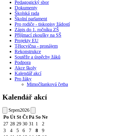
Pedagogický sbor
Dokumenty
Školská rada
Školní parlament
Pro rodiče - tiskopisy žádostí
Zápis do 1. ročníku ZŠ
Příjímací zkoušky na SŠ
Projekty EU
Tělocvična - pronájem
Rekonstrukce
Soutěže a úspěchy žáků
Podpora
Akce školy
Kalendář akcí
Pro žáky
Mimočítanková četba
Kalendář akcí
Srpen
2026
Po
Út
St
Čt
Pá
So
Ne
27
28
29
30
31
1
2
3
4
5
6
7
8
9