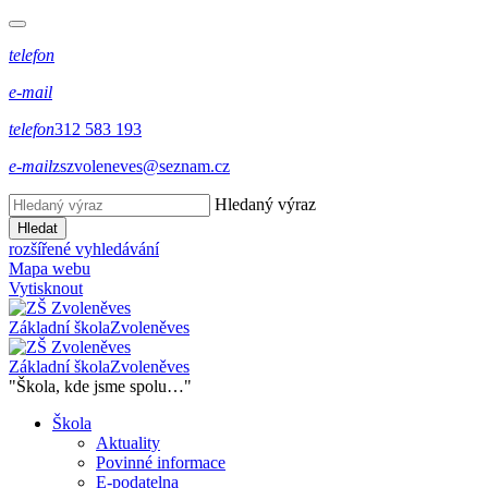
telefon
e-mail
telefon
312 583 193
e-mail
zszvoleneves@seznam.cz
Hledaný výraz
Hledat
rozšířené vyhledávání
Mapa webu
Vytisknout
Základní škola
Zvoleněves
Základní škola
Zvoleněves
"Škola, kde jsme spolu…"
Škola
Aktuality
Povinné informace
E-podatelna