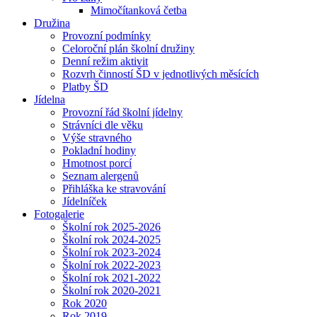
Mimočítanková četba
Družina
Provozní podmínky
Celoroční plán školní družiny
Denní režim aktivit
Rozvrh činností ŠD v jednotlivých měsících
Platby ŠD
Jídelna
Provozní řád školní jídelny
Strávníci dle věku
Výše stravného
Pokladní hodiny
Hmotnost porcí
Seznam alergenů
Přihláška ke stravování
Jídelníček
Fotogalerie
Školní rok 2025-2026
Školní rok 2024-2025
Školní rok 2023-2024
Školní rok 2022-2023
Školní rok 2021-2022
Školní rok 2020-2021
Rok 2020
Rok 2019