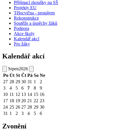
Příjímací zkoušky na SŠ
Projekty EU
Tělocvična - pronájem
Rekonstrukce
Soutěže a úspěchy žáků
Podpora
Akce školy
Kalendář akcí
Pro žáky
Kalendář akcí
Srpen
2026
Po
Út
St
Čt
Pá
So
Ne
27
28
29
30
31
1
2
3
4
5
6
7
8
9
10
11
12
13
14
15
16
17
18
19
20
21
22
23
24
25
26
27
28
29
30
31
1
2
3
4
5
6
Zvonění