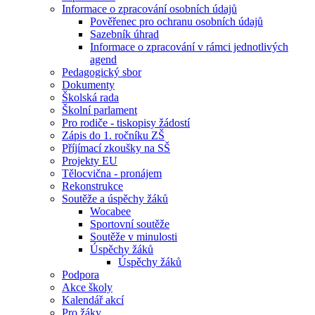
Informace o zpracování osobních údajů
Pověřenec pro ochranu osobních údajů
Sazebník úhrad
Informace o zpracování v rámci jednotlivých
agend
Pedagogický sbor
Dokumenty
Školská rada
Školní parlament
Pro rodiče - tiskopisy žádostí
Zápis do 1. ročníku ZŠ
Příjímací zkoušky na SŠ
Projekty EU
Tělocvična - pronájem
Rekonstrukce
Soutěže a úspěchy žáků
Wocabee
Sportovní soutěže
Soutěže v minulosti
Úspěchy žáků
Úspěchy žáků
Podpora
Akce školy
Kalendář akcí
Pro žáky