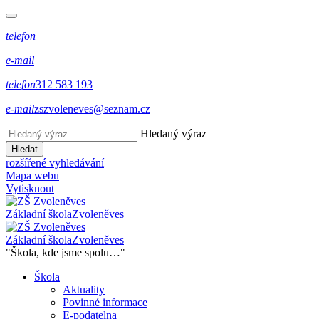
telefon
e-mail
telefon
312 583 193
e-mail
zszvoleneves@seznam.cz
Hledaný výraz
Hledat
rozšířené vyhledávání
Mapa webu
Vytisknout
Základní škola
Zvoleněves
Základní škola
Zvoleněves
"Škola, kde jsme spolu…"
Škola
Aktuality
Povinné informace
E-podatelna