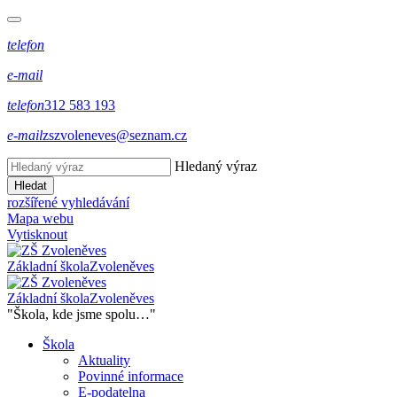
telefon
e-mail
telefon
312 583 193
e-mail
zszvoleneves@seznam.cz
Hledaný výraz
Hledat
rozšířené vyhledávání
Mapa webu
Vytisknout
Základní škola
Zvoleněves
Základní škola
Zvoleněves
"Škola, kde jsme spolu…"
Škola
Aktuality
Povinné informace
E-podatelna