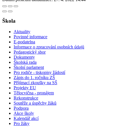
Škola
Aktuality
Povinné informace
E-podatelna
Informace o zpracování osobních údajů
Pedagogický sbor
Dokumenty
Školská rada
Školní parlament
Pro rodiče - tiskopisy žádostí
Zápis do 1. ročníku ZŠ
Příjímací zkoušky na SŠ
Projekty EU
Tělocvična - pronájem
Rekonstrukce
Soutěže a úspěchy žáků
Podpora
Akce školy
Kalendář akcí
Pro žáky