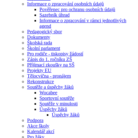
Informace o zpracování osobních údajů
Pověřenec pro ochranu osobních údajů
Sazebník úhrad
Informace o zpracování v rámci jednotlivých
agend
Pedagogický sbor
Dokumenty
Školská rada
Školní parlament
Pro rodiče - tiskopisy žádostí
Zápis do 1. ročníku ZŠ
Příjímací zkoušky na SŠ
Projekty EU
Tělocvična - pronájem
Rekonstrukce
Soutěže a úspěchy žáků
Wocabee
Sportovní soutěže
Soutěže v minulosti
Úspěchy žáků
Úspěchy žáků
Podpora
Akce školy
Kalendář akcí
Pro žáky