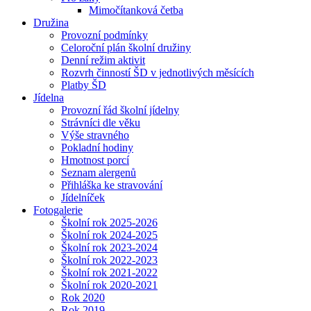
Mimočítanková četba
Družina
Provozní podmínky
Celoroční plán školní družiny
Denní režim aktivit
Rozvrh činností ŠD v jednotlivých měsících
Platby ŠD
Jídelna
Provozní řád školní jídelny
Strávníci dle věku
Výše stravného
Pokladní hodiny
Hmotnost porcí
Seznam alergenů
Přihláška ke stravování
Jídelníček
Fotogalerie
Školní rok 2025-2026
Školní rok 2024-2025
Školní rok 2023-2024
Školní rok 2022-2023
Školní rok 2021-2022
Školní rok 2020-2021
Rok 2020
Rok 2019