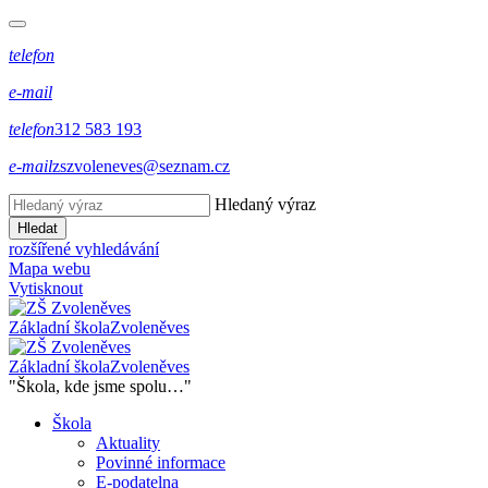
telefon
e-mail
telefon
312 583 193
e-mail
zszvoleneves@seznam.cz
Hledaný výraz
Hledat
rozšířené vyhledávání
Mapa webu
Vytisknout
Základní škola
Zvoleněves
Základní škola
Zvoleněves
"Škola, kde jsme spolu…"
Škola
Aktuality
Povinné informace
E-podatelna