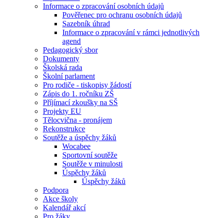
Informace o zpracování osobních údajů
Pověřenec pro ochranu osobních údajů
Sazebník úhrad
Informace o zpracování v rámci jednotlivých
agend
Pedagogický sbor
Dokumenty
Školská rada
Školní parlament
Pro rodiče - tiskopisy žádostí
Zápis do 1. ročníku ZŠ
Příjímací zkoušky na SŠ
Projekty EU
Tělocvična - pronájem
Rekonstrukce
Soutěže a úspěchy žáků
Wocabee
Sportovní soutěže
Soutěže v minulosti
Úspěchy žáků
Úspěchy žáků
Podpora
Akce školy
Kalendář akcí
Pro žáky