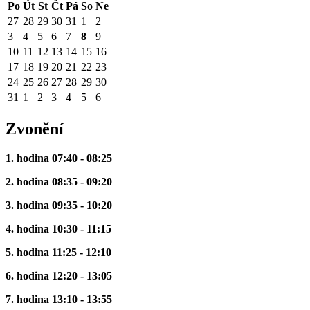
Po
Út
St
Čt
Pá
So
Ne
27
28
29
30
31
1
2
3
4
5
6
7
8
9
10
11
12
13
14
15
16
17
18
19
20
21
22
23
24
25
26
27
28
29
30
31
1
2
3
4
5
6
Zvonění
1. hodina 07:40 - 08:25
2. hodina 08:35 - 09:20
3. hodina 09:35 - 10:20
4. hodina 10:30 - 11:15
5. hodina 11:25 - 12:10
6. hodina 12:20 - 13:05
7. hodina 13:10 - 13:55