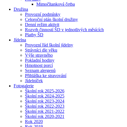
Mimočítanková četba
Družina
Provozní podmínky
Celoroční plán školní družiny
Denní režim aktivit
Rozvrh činností ŠD v jednotlivých měsících
Platby ŠD
Jídelna
Provozní řád školní jídelny
Strávníci dle věku
Výše stravného
Pokladní hodiny
Hmotnost porcí
Seznam alergenů
Přihláška ke stravování
Jídelníček
Fotogalerie
Školní rok 2025-2026
Školní rok 2024-2025
Školní rok 2023-2024
Školní rok 2022-2023
Školní rok 2021-2022
Školní rok 2020-2021
Rok 2020
Rok 2019