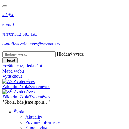
telefon
e-mail
telefon
312 583 193
e-mail
zszvoleneves@seznam.cz
Hledaný výraz
Hledat
rozšířené vyhledávání
Mapa webu
Vytisknout
Základní škola
Zvoleněves
Základní škola
Zvoleněves
"Škola, kde jsme spolu…"
Škola
Aktuality
Povinné informace
E-podatelna