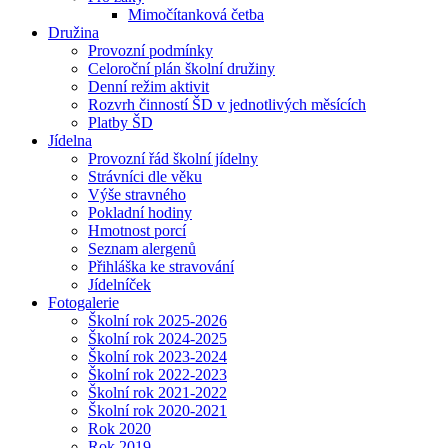
Mimočítanková četba
Družina
Provozní podmínky
Celoroční plán školní družiny
Denní režim aktivit
Rozvrh činností ŠD v jednotlivých měsících
Platby ŠD
Jídelna
Provozní řád školní jídelny
Strávníci dle věku
Výše stravného
Pokladní hodiny
Hmotnost porcí
Seznam alergenů
Přihláška ke stravování
Jídelníček
Fotogalerie
Školní rok 2025-2026
Školní rok 2024-2025
Školní rok 2023-2024
Školní rok 2022-2023
Školní rok 2021-2022
Školní rok 2020-2021
Rok 2020
Rok 2019