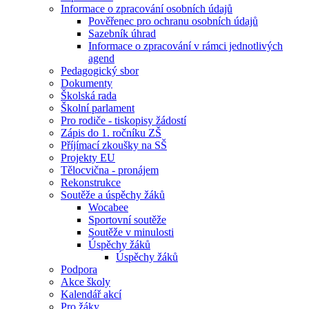
Informace o zpracování osobních údajů
Pověřenec pro ochranu osobních údajů
Sazebník úhrad
Informace o zpracování v rámci jednotlivých
agend
Pedagogický sbor
Dokumenty
Školská rada
Školní parlament
Pro rodiče - tiskopisy žádostí
Zápis do 1. ročníku ZŠ
Příjímací zkoušky na SŠ
Projekty EU
Tělocvična - pronájem
Rekonstrukce
Soutěže a úspěchy žáků
Wocabee
Sportovní soutěže
Soutěže v minulosti
Úspěchy žáků
Úspěchy žáků
Podpora
Akce školy
Kalendář akcí
Pro žáky