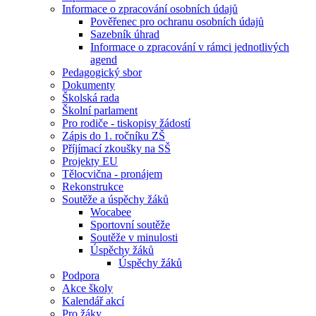
Informace o zpracování osobních údajů
Pověřenec pro ochranu osobních údajů
Sazebník úhrad
Informace o zpracování v rámci jednotlivých
agend
Pedagogický sbor
Dokumenty
Školská rada
Školní parlament
Pro rodiče - tiskopisy žádostí
Zápis do 1. ročníku ZŠ
Příjímací zkoušky na SŠ
Projekty EU
Tělocvična - pronájem
Rekonstrukce
Soutěže a úspěchy žáků
Wocabee
Sportovní soutěže
Soutěže v minulosti
Úspěchy žáků
Úspěchy žáků
Podpora
Akce školy
Kalendář akcí
Pro žáky