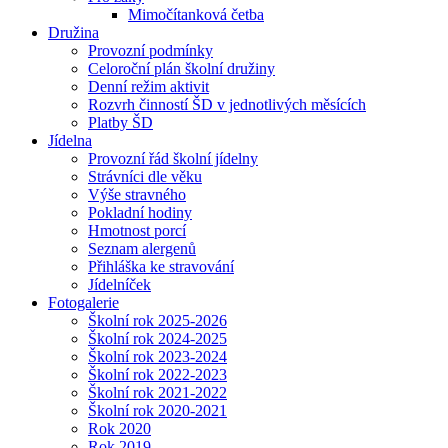
Mimočítanková četba
Družina
Provozní podmínky
Celoroční plán školní družiny
Denní režim aktivit
Rozvrh činností ŠD v jednotlivých měsících
Platby ŠD
Jídelna
Provozní řád školní jídelny
Strávníci dle věku
Výše stravného
Pokladní hodiny
Hmotnost porcí
Seznam alergenů
Přihláška ke stravování
Jídelníček
Fotogalerie
Školní rok 2025-2026
Školní rok 2024-2025
Školní rok 2023-2024
Školní rok 2022-2023
Školní rok 2021-2022
Školní rok 2020-2021
Rok 2020
Rok 2019