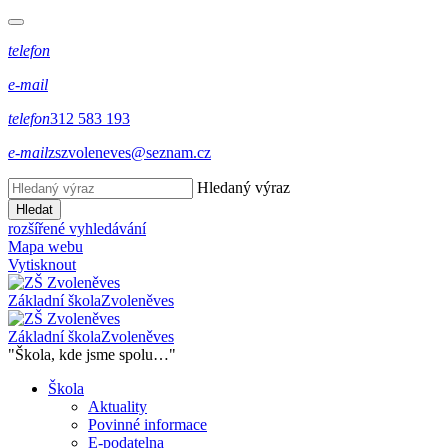
telefon
e-mail
telefon
312 583 193
e-mail
zszvoleneves@seznam.cz
Hledaný výraz
Hledat
rozšířené vyhledávání
Mapa webu
Vytisknout
Základní škola
Zvoleněves
Základní škola
Zvoleněves
"Škola, kde jsme spolu…"
Škola
Aktuality
Povinné informace
E-podatelna